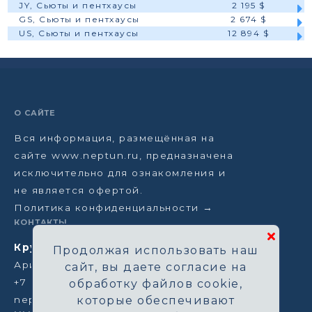
JY, Сьюты и пентхаусы
2 195 $
GS, Сьюты и пентхаусы
2 674 $
US, Сьюты и пентхаусы
12 894 $
О САЙТЕ
Вся информация, размещённая на
сайте www.neptun.ru, предназначена
исключительно для ознакомления и
не является офертой.
Политика конфиденциальности →
КОНТАКТЫ
Круизная компания Нептун
Продолжая использовать наш
Аристарховский пер, 3/1, Москва
сайт, вы даете согласие на
+7 (964) 583-14-96
обработку файлов cookie,
neptun@aha.ru
которые обеспечивают