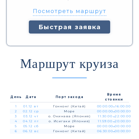
Посмотреть маршрут
Быстрая заявка
Маршрут круиза
Время
День
Дата
Порт захода
стоянки
1
01.12 вт
Гонконг (Китай)
00:00:00
→
16:00:00
2
02.12 ср
Море
00:00:00
→
00:00:00
3
03.12 чт
о. Окинава (Япония)
11:30:00
→
22:00:00
4
04.12 пт
о. Исигаки (Япония)
11:59:00
→
20:00:00
5
05.12 сб
Море
00:00:00
→
00:00:00
6
06.12 вс
Гонконг (Китай)
06:30:00
→
00:00:00