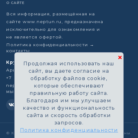
О САЙТЕ
Вся информация, размещённая на
сайте www.neptun.ru, предназначена
исключительно для ознакомления и
не является офертой.
Политика конфиденциальности →
КОНТАКТЫ
Круизная компания Нептун
Продолжая использовать наш
Аристарховский пер, 3/1, Москва
сайт, вы даете согласие на
+7 (964) 583-14-96
обработку файлов cookie,
neptun@aha.ru
которые обеспечивают
МЫ В СЕТИ
правильную работу сайта.
Благодаря им мы улучшаем
качество и функциональность
сайта и скорость обработки
запросов.
Политика конфиденциальности
©
Круизная компания Нептун. Все права защищены.